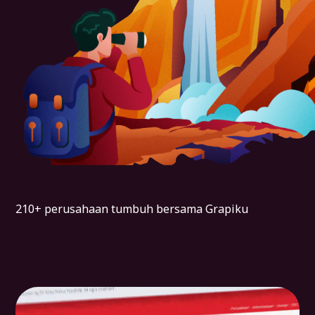
210+ perusahaan tumbuh bersama Grapiku