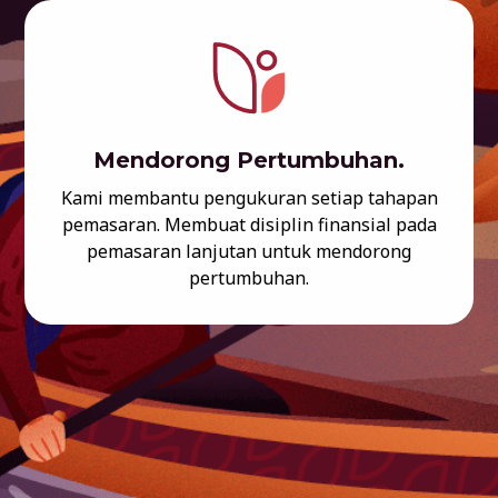
Mendorong Pertumbuhan.
Kami membantu pengukuran setiap tahapan
pemasaran. Membuat disiplin finansial pada
pemasaran lanjutan untuk mendorong
pertumbuhan.