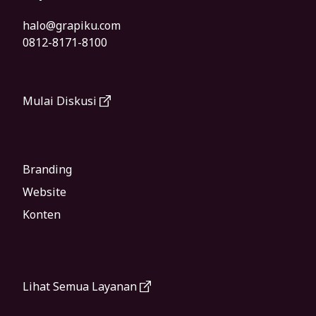
halo@grapiku.com
0812-8171-8100
Mulai Diskusi
Branding
Website
Konten
Lihat Semua Layanan