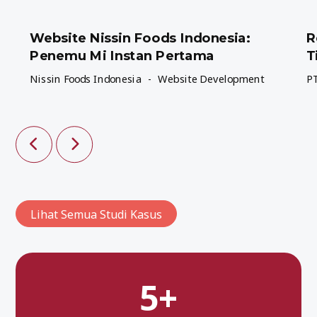
Website Nissin Foods Indonesia:
R
Penemu Mi Instan Pertama
T
Nissin Foods Indonesia
-
Website Development
PT
Lihat Semua Studi Kasus
5
+