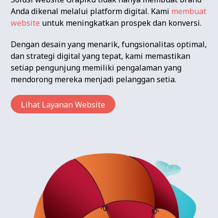
Anda dikenal melalui platform digital. Kami
membuat
website
untuk meningkatkan prospek dan konversi.
Dengan desain yang menarik, fungsionalitas optimal,
dan strategi digital yang tepat, kami memastikan
setiap pengunjung memiliki pengalaman yang
mendorong mereka menjadi pelanggan setia.
Lihat Layanan Website