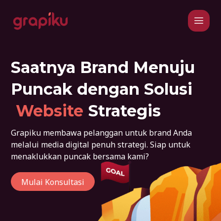
Saatnya Brand Menuju
Puncak dengan Solusi
Strategis
Website
Grapiku membawa pelanggan untuk brand Anda
melalui media digital penuh strategi. Siap untuk
menaklukkan puncak bersama kami?
Mulai Konsultasi