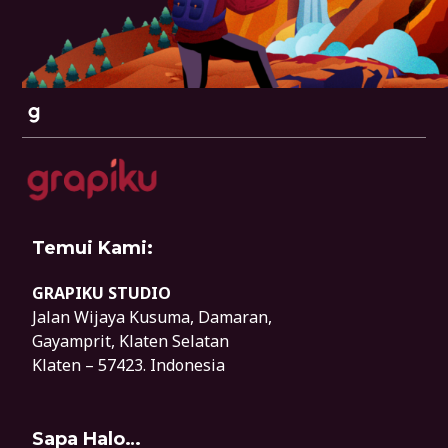
Temui Kami:
GRAPIKU STUDIO
Jalan Wijaya Kusuma, Damaran,
Gayamprit, Klaten Selatan
Klaten – 57423. Indonesia
Sapa Halo…