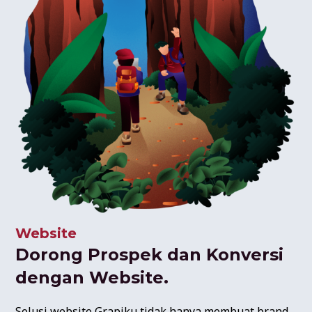
Website
Dorong Prospek dan Konversi
dengan Website.
Solusi website Grapiku tidak hanya membuat brand