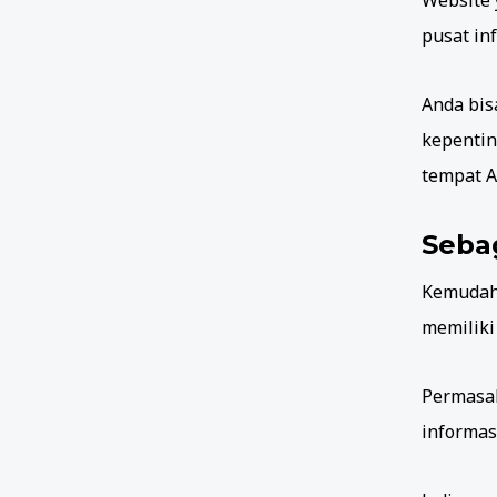
Website 
pusat in
Anda bis
kepentin
tempat A
Sebag
Kemudaha
memiliki
Permasal
informas