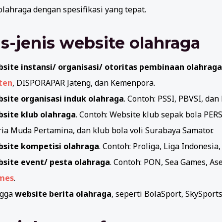
olahraga dengan spesifikasi yang tepat.
s-jenis website olahraga
site instansi/ organisasi/ otoritas pembinaan olahraga
ten
, DISPORAPAR Jateng, dan Kemenpora.
site organisasi induk olahraga
. Contoh: PSSI, PBVSI, dan 
site klub olahraga
. Contoh: Website klub sepak bola PER
ria Muda Pertamina, dan klub bola voli Surabaya Samator.
site kompetisi olahraga
. Contoh: Proliga, Liga Indonesia
site event/ pesta olahraga
. Contoh: PON, Sea Games, A
mes
.
gga
website berita olahraga
, seperti BolaSport, SkySport