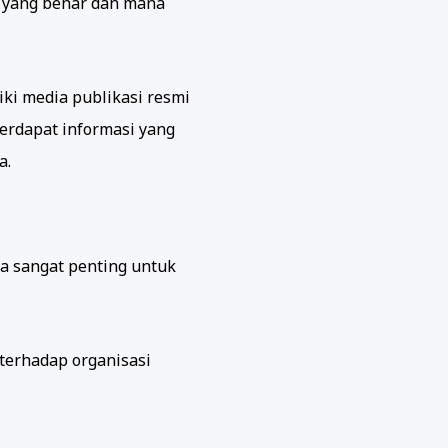
i yang benar dan mana
iki media publikasi resmi
terdapat informasi yang
a.
a sangat penting untuk
terhadap organisasi