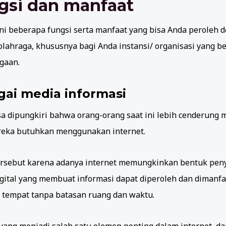
gsi dan manfaat
ini beberapa fungsi serta manfaat yang bisa Anda perole
olahraga, khususnya bagi Anda instansi/ organisasi yang b
gaan.
gai media informasi
sa dipungkiri bahwa orang-orang saat ini lebih cenderung 
eka butuhkan menggunakan internet.
tersebut karena adanya internet memungkinkan bentuk pen
igital yang membuat informasi dapat diperoleh dan dimanfaa
 tempat tanpa batasan ruang dan waktu.