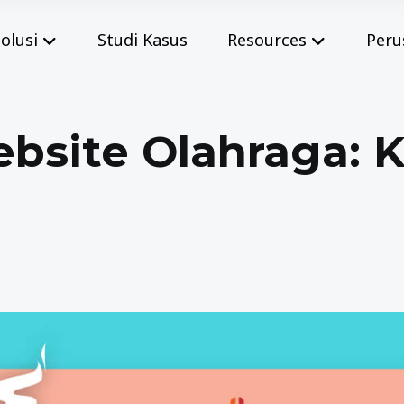
olusi
Studi Kasus
Resources
Peru
site Olahraga: 
1