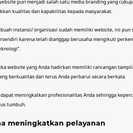
 website pun menjadi salah satu media branding yang cukup 
kan kualitas dan kapabilitas kepada masyarakat.
ebuah instansi/ organisasi sudah memiliki website, ini pu
tersendiri karena telah dianggap berusaha mengikuti per
knologi”.
jika website yang Anda hadirkan memiliki rancangan tampi
ang berkualitas dan terus Anda perbarui secara berkala.
 dapat meningkatkan profesionalitas Anda sehingga keper
rus tumbuh.
na meningkatkan pelayanan