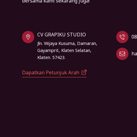
bersama kami sekarang juga!
Temui Grapiku
Halo
CV GRAPIKU STUDIO
08
Jln. Wijaya Kusuma, Damaran,
Gayamprit, Klaten Selatan,
ha
Klaten. 57423.
Dapatkan Petunjuk Arah