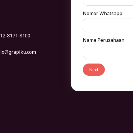
Nomor Whatsapp
 Grapiku
12-8171-8100
Nama Perusahaan
lo@grapiku.com
Next
P
l
e
a
s
e