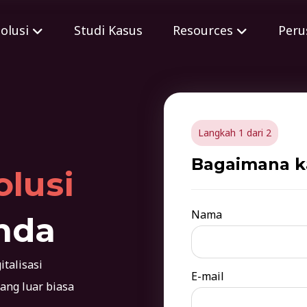
olusi
Studi Kasus
Resources
Peru
Langkah 1 dari 2
Bagaimana 
olusi
Nama
nda
talisasi
E-mail
ang luar biasa