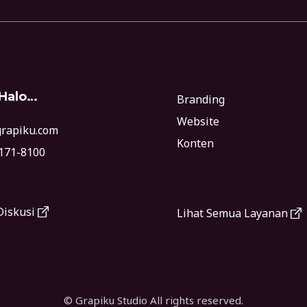
e
m
p
t
 Halo…
Branding
y
Website
.
rapiku.com
Konten
171-8100
Diskusi
Lihat Semua Layanan
© Grapiku Studio All rights reserved.