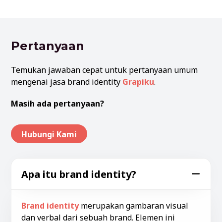
Pertanyaan
Temukan jawaban cepat untuk pertanyaan umum
mengenai jasa brand identity
Grapiku
.
Masih ada pertanyaan?
Hubungi Kami
Apa itu brand identity?
Brand identity
merupakan gambaran visual
dan verbal dari sebuah brand. Elemen ini