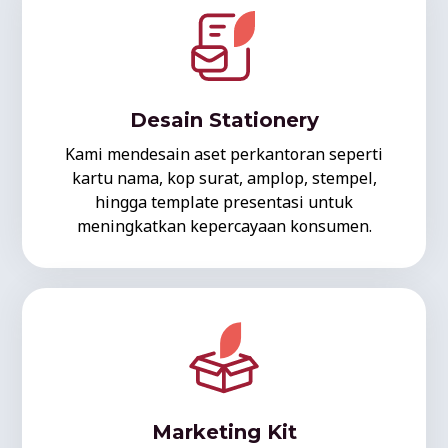
Desain Stationery
Kami mendesain aset perkantoran seperti
kartu nama, kop surat, amplop, stempel,
hingga template presentasi untuk
meningkatkan kepercayaan konsumen.
Marketing Kit