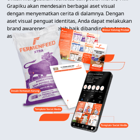
Grapiku akan mendesain berbagai aset visual
dengan menyematkan cerita di dalamnya. Dengan
aset visual penguat identitas, Anda dapat melakukan
brand awareness 2x lebih baik dibandingkan tanpa
aset penguat.