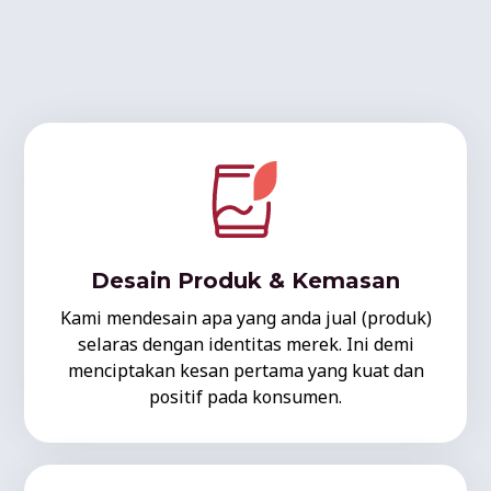
Desain Produk & Kemasan
Kami mendesain apa yang anda jual (produk)
selaras dengan identitas merek. Ini demi
menciptakan kesan pertama yang kuat dan
positif pada konsumen.