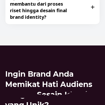
membantu dari proses
riset hingga desain final
brand identity?
Ingin Brand Anda
Memikat Hati Audiens
dengan Sesain Identitas
yang Unik?