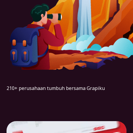
210+ perusahaan tumbuh bersama Grapiku