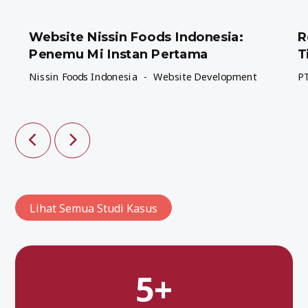
Website Nissin Foods Indonesia:
R
Penemu Mi Instan Pertama
T
Nissin Foods Indonesia
-
Website Development
PT
Lihat Semua Studi Kasus
5
+