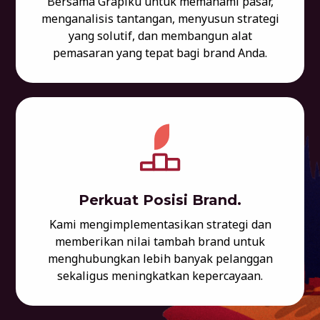
Bersama Grapiku untuk memahami pasar,
menganalisis tantangan, menyusun strategi
yang solutif, dan membangun alat
pemasaran yang tepat bagi brand Anda.
Perkuat Posisi Brand.
Kami mengimplementasikan strategi dan
memberikan nilai tambah brand untuk
menghubungkan lebih banyak pelanggan
sekaligus meningkatkan kepercayaan.