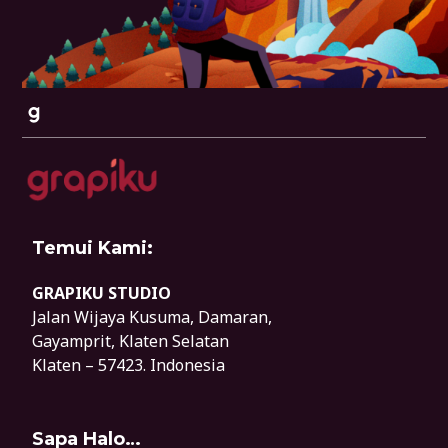
Temui Kami:
GRAPIKU STUDIO
Jalan Wijaya Kusuma, Damaran,
Gayamprit, Klaten Selatan
Klaten – 57423. Indonesia
Sapa Halo…