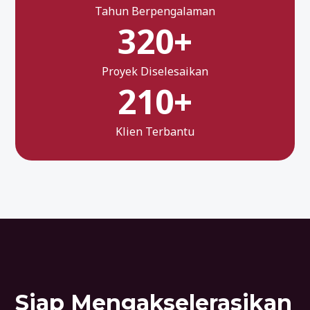
Tahun Berpengalaman
320
+
Proyek Diselesaikan
210
+
Klien Terbantu
Siap Mengakselerasikan