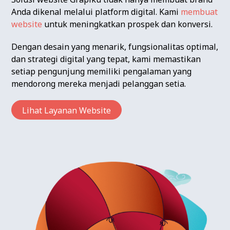
Anda dikenal melalui platform digital. Kami
membuat
website
untuk meningkatkan prospek dan konversi.
Dengan desain yang menarik, fungsionalitas optimal,
dan strategi digital yang tepat, kami memastikan
setiap pengunjung memiliki pengalaman yang
mendorong mereka menjadi pelanggan setia.
Lihat Layanan Website