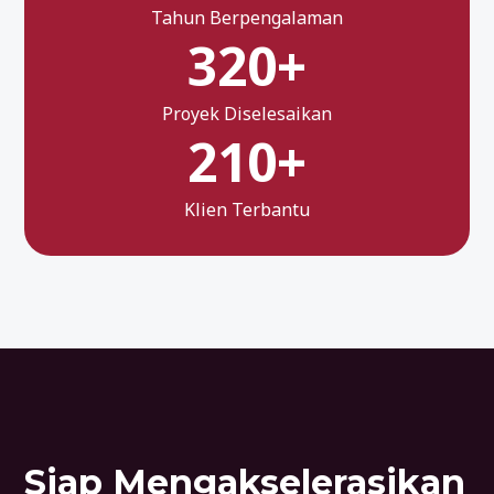
Tahun Berpengalaman
320
+
Proyek Diselesaikan
210
+
Klien Terbantu
Siap Mengakselerasikan