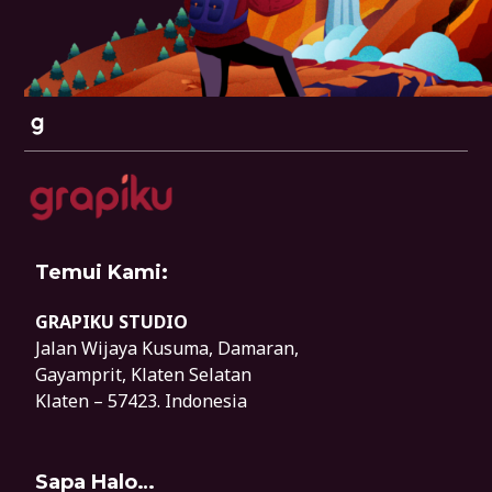
Temui Kami:
GRAPIKU STUDIO
Jalan Wijaya Kusuma, Damaran,
Gayamprit, Klaten Selatan
Klaten – 57423. Indonesia
Sapa Halo…