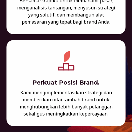
Bersama Grapiku untuk memahami pasar,
menganalisis tantangan, menyusun strategi
yang solutif, dan membangun alat
pemasaran yang tepat bagi brand Anda.
Perkuat Posisi Brand.
Kami mengimplementasikan strategi dan
memberikan nilai tambah brand untuk
menghubungkan lebih banyak pelanggan
sekaligus meningkatkan kepercayaan.