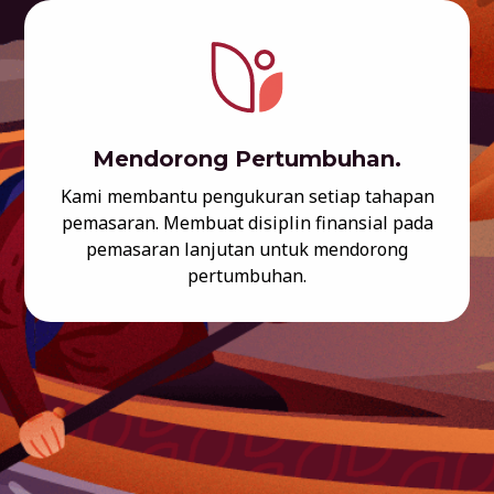
Mendorong Pertumbuhan.
Kami membantu pengukuran setiap tahapan
pemasaran. Membuat disiplin finansial pada
pemasaran lanjutan untuk mendorong
pertumbuhan.