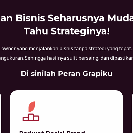
an Bisnis Seharusnya Muda
Tahu Strateginya!
owner yang menjalankan bisnis tanpa strategi yang tepat. A
engukuran. Sehingga hasilnya sulit bersaing, dan dipastika
Di sinilah Peran Grapiku