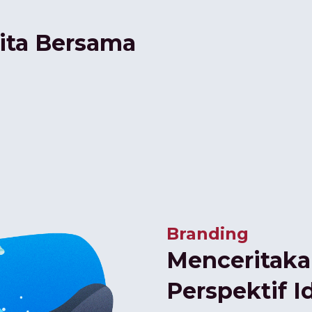
ita Bersama
Branding
Menceritak
Perspektif I