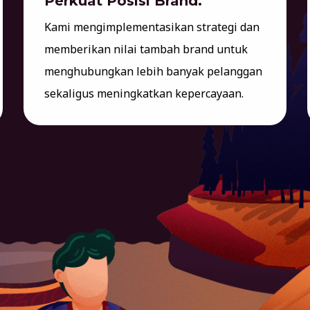
Perkuat Posisi Brand.
Kami mengimplementasikan strategi dan
memberikan nilai tambah brand untuk
menghubungkan lebih banyak pelanggan
sekaligus meningkatkan kepercayaan.