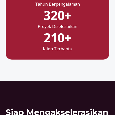
Tahun Berpengalaman
320
+
Proyek Diselesaikan
210
+
Klien Terbantu
Siap Mengakselerasikan