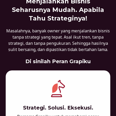
Menjalankan Bisnis
Seharusnya Mudah. Apabila
Tahu Strateginya!
Masalahnya, banyak owner yang menjalankan bisnis
tanpa strategi yang tepat. Asal ikut tren, tanpa
strategi, dan tanpa pengukuran. Sehingga hasilnya
sulit bersaing, dan dipastikan tidak bertahan lama.
Di sinilah Peran Grapiku
Strategi. Solusi. Eksekusi.