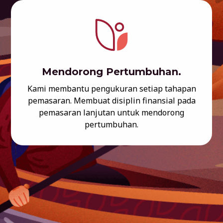
Mendorong Pertumbuhan.
Kami membantu pengukuran setiap tahapan
pemasaran. Membuat disiplin finansial pada
pemasaran lanjutan untuk mendorong
pertumbuhan.