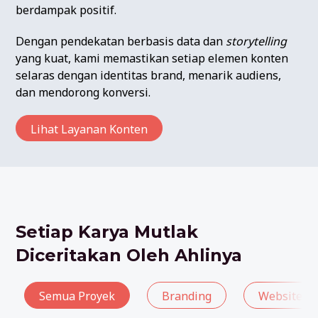
berdampak positif.
Dengan pendekatan berbasis data dan
storytelling
yang kuat, kami memastikan setiap elemen konten
selaras dengan identitas brand, menarik audiens,
dan mendorong konversi.
Lihat Layanan Konten
Setiap Karya Mutlak
Diceritakan Oleh Ahlinya
Semua Proyek
Branding
Website