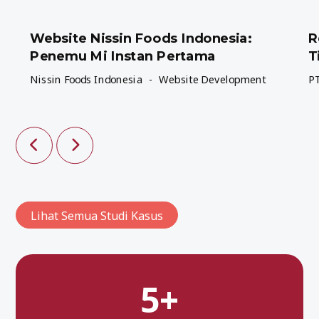
Website Nissin Foods Indonesia:
R
Penemu Mi Instan Pertama
T
Nissin Foods Indonesia
-
Website Development
PT
Lihat Semua Studi Kasus
5
+