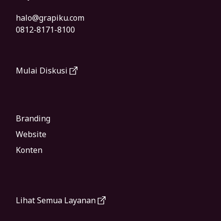
halo@grapiku.com
0812-8171-8100
Mulai Diskusi
Branding
Website
Konten
Lihat Semua Layanan