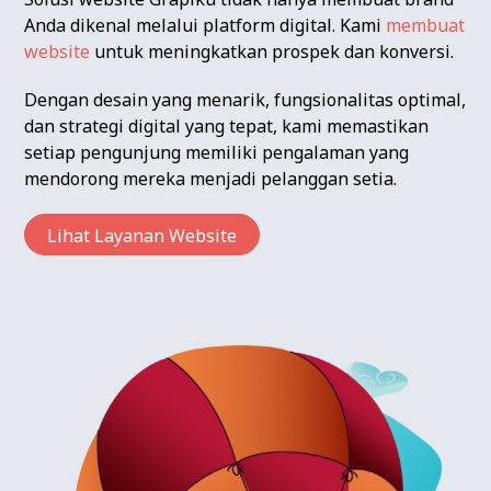
Anda dikenal melalui platform digital. Kami
membuat
website
untuk meningkatkan prospek dan konversi.
Dengan desain yang menarik, fungsionalitas optimal,
dan strategi digital yang tepat, kami memastikan
setiap pengunjung memiliki pengalaman yang
mendorong mereka menjadi pelanggan setia.
Lihat Layanan Website