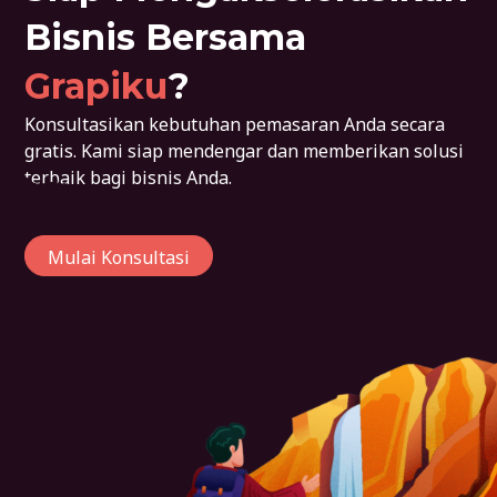
Bisnis Bersama
Grapiku
?
Konsultasikan kebutuhan pemasaran Anda secara
gratis. Kami siap mendengar dan memberikan solusi
terbaik bagi bisnis Anda.
Mulai Konsultasi