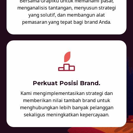
Bersama Grapiku untuk memahami pasar,
menganalisis tantangan, menyusun strategi
yang solutif, dan membangun alat
pemasaran yang tepat bagi brand Anda.
Perkuat Posisi Brand.
Kami mengimplementasikan strategi dan
memberikan nilai tambah brand untuk
menghubungkan lebih banyak pelanggan
sekaligus meningkatkan kepercayaan.