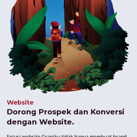
Website
Dorong Prospek dan Konversi
dengan Website.
Solusi website Grapiku tidak hanya membuat brand