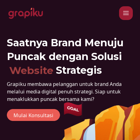
Saatnya Brand Menuju
Puncak dengan Solusi
Website
Strategis
Grapiku membawa pelanggan untuk brand Anda
melalui media digital penuh strategi. Siap untuk
menaklukkan puncak bersama kami?
Mulai Konsultasi