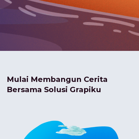
Mulai Membangun Cerita
Bersama Solusi Grapiku