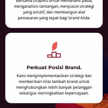
Bersama Grapiku untuk memahami pasar,
menganalisis tantangan, menyusun strategi
yang solutif, dan membangun alat
pemasaran yang tepat bagi brand Anda.
Perkuat Posisi Brand.
Kami mengimplementasikan strategi dan
memberikan nilai tambah brand untuk
menghubungkan lebih banyak pelanggan
sekaligus meningkatkan kepercayaan.