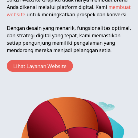
Anda dikenal melalui platform digital. Kami
membuat
website
untuk meningkatkan prospek dan konversi.
Dengan desain yang menarik, fungsionalitas optimal,
dan strategi digital yang tepat, kami memastikan
setiap pengunjung memiliki pengalaman yang
mendorong mereka menjadi pelanggan setia.
Lihat Layanan Website